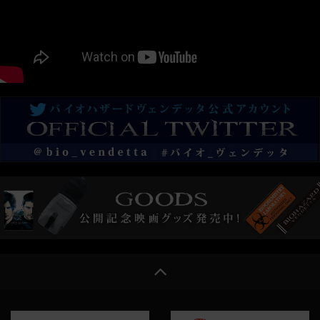
いよいよ今週末6/24（土）から上映劇場が順次拡大に！
公開初週には入場者プレゼント「大ヒット！御礼ロゴステッカ
ー」も先着配布！
2017/6/19
【追加情報】
みんなで体験！驚異のサウンド〝Dolby Atmos (ドルビーアトモ
ス)〟で観る『バイオハザード：ヴェンデッタ』鑑賞会（トーク
ショー付き）
2017/6/15
【追加情報】
みんなで体験！驚異のサウンド〝Dolby Atmos (ドルビーアトモ
ス)〟で観る『バイオハザード：ヴェンデッタ』鑑賞会（トーク
ショー付き）
2017/6/12
大ヒット御礼！ ロゴステッカー入場者プレゼント！
2017/6/6
大ヒット御礼！ 辻本監督×押井守氏による、スペシャル・トー
クイベント付き上映決定！
2017/6/1