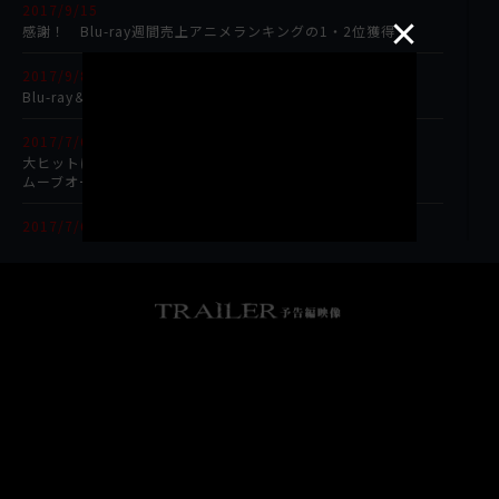
2017/9/15
感謝！ Blu-ray週間売上アニメランキングの1・2位獲得
2017/9/8
Blu-ray＆DVD＆UHD発売開始！
2017/7/6
大ヒットにつき、ムーブオーバー上映も決定。
ムーブオーバーは7/15（土）より〝角川シネマ新宿〟にて
2017/7/6
大ヒット御礼! 〝新宿ピカデリー〟最終上映！
最後にもう一度、みんなで一緒に鑑賞会!
(プロデューサートークショー付き)
2017/7/6
いよいよ待望のオリジナルサウンドトラックがついに7月7日配
信開始！
2017/6/23
Blu-ray＆DVD＆UHD発売！
2017/6/20